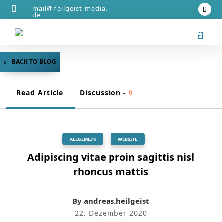

mail@heilgeist‑media.
de
BACK TO BLOG
Read Article
Discussion -
0
ALLGEMEIN
,
WEBSITE
Adipiscing vitae proin sagittis nisl
rhoncus mattis
By
andreas.heilgeist
22. Dezember 2020