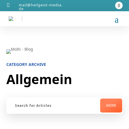

mail@heilgeist‑media.
de
CATEGORY ARCHIVE
Allgemein