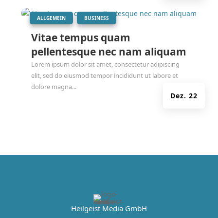
|
,
ALLGEMEIN
BUSINESS
Vitae tempus quam
pellentesque nec nam aliquam
Lorem ipsum dolor sit amet, consectetur adipiscing
elit, sed do eiusmod tempor incididunt ut labore et
dolore magna...
Dez. 22
Heilgeist Media GmbH