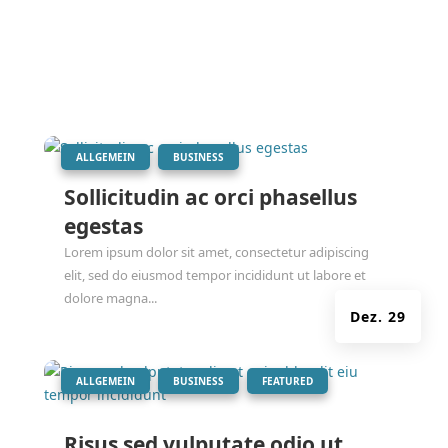
|
,
ALLGEMEIN
BUSINESS
Sollicitudin ac orci phasellus
egestas
Lorem ipsum dolor sit amet, consectetur adipiscing
elit, sed do eiusmod tempor incididunt ut labore et
dolore magna...
Dez. 29
|
,
,
ALLGEMEIN
BUSINESS
FEATURED
Risus sed vulputate odio ut